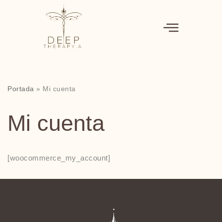
Saltar
al
contenido
Portada
»
Mi cuenta
Mi cuenta
[woocommerce_my_account]